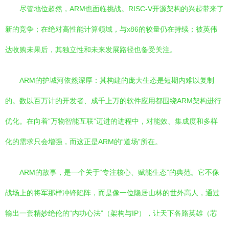
尽管地位超然，ARM也面临挑战。RISC-V开源架构的兴起带来了
新的竞争；在绝对高性能计算领域，与x86的较量仍在持续；被英伟
达收购未果后，其独立性和未来发展路径也备受关注。
ARM的护城河依然深厚：其构建的庞大生态是短期内难以复制
的。数以百万计的开发者、成千上万的软件应用都围绕ARM架构进行
优化。在向着“万物智能互联”迈进的进程中，对能效、集成度和多样
化的需求只会增强，而这正是ARM的“道场”所在。
ARM的故事，是一个关于“专注核心、赋能生态”的典范。它不像
战场上的将军那样冲锋陷阵，而是像一位隐居山林的世外高人，通过
输出一套精妙绝伦的“内功心法”（架构与IP），让天下各路英雄（芯